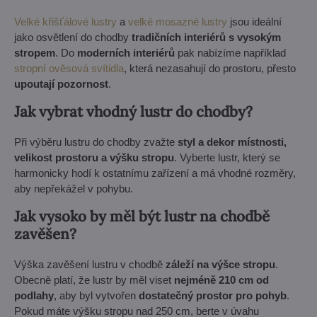
Velké křišťálové lustry
a
velké mosazné lustry
jsou ideální
jako osvětlení do chodby
tradičních interiérů s vysokým
stropem
. Do
moderních interiérů
pak nabízíme například
stropní ověsová svítidla
, která nezasahují do prostoru, přesto
upoutají pozornost
.
Jak vybrat vhodný lustr do chodby?
Při výběru lustru do chodby zvažte
styl a dekor místnosti,
velikost prostoru a výšku stropu
. Vyberte lustr, který se
harmonicky hodí k ostatnímu zařízení a má vhodné rozměry,
aby nepřekážel v pohybu.
Jak vysoko by měl být lustr na chodbě
zavěšen?
Výška zavěšení lustru v chodbě
záleží na výšce stropu
.
Obecně platí, že lustr by měl viset
nejméně 210 cm od
podlahy
, aby byl vytvořen
dostatečný prostor pro pohyb
.
Pokud máte výšku stropu nad 250 cm, berte v úvahu