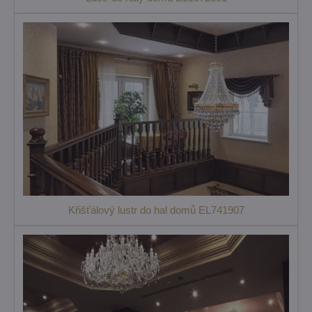
Křišťálový lustr do hal domů EL741907