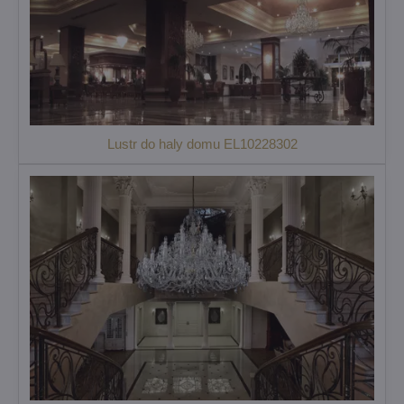
Lustr do haly domu EL10228302