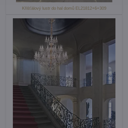
Křišťálový lustr do hal domů EL21812+6+309