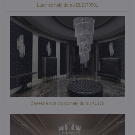
Lustr do haly domu EL1073501
Závěsné svítidlo do haly domu AL178