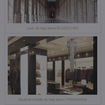
Lustr do haly domu EL10212+602
Závěsné svítidlo do haly domu TX505000010