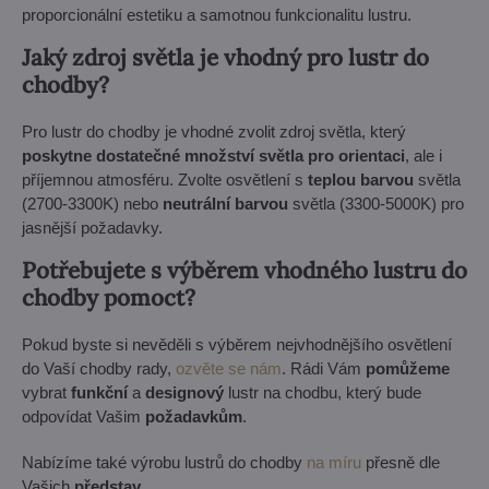
proporcionální estetiku a samotnou funkcionalitu lustru.
Jaký zdroj světla je vhodný pro lustr do
chodby?
Pro lustr do chodby je vhodné zvolit zdroj světla, který
poskytne dostatečné množství světla pro orientaci
, ale i
příjemnou atmosféru. Zvolte osvětlení s
teplou barvou
světla
(2700-3300K) nebo
neutrální barvou
světla (3300-5000K) pro
jasnější požadavky.
Potřebujete s výběrem vhodného lustru do
chodby pomoct?
Pokud byste si nevěděli s výběrem nejvhodnějšího osvětlení
do Vaší chodby rady,
ozvěte se nám
. Rádi Vám
pomůžeme
vybrat
funkční
a
designový
lustr na chodbu, který bude
odpovídat Vašim
požadavkům
.
Nabízíme také výrobu lustrů do chodby
na míru
přesně dle
Vašich
představ
.