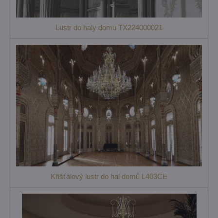
Lustr do haly domu TX224000021
Křišťálový lustr do hal domů L403CE