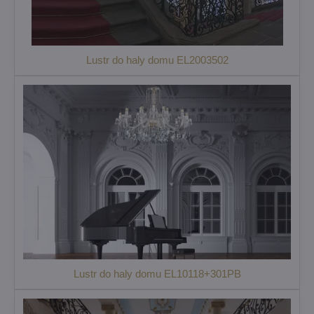
Lustr do haly domu EL2003502
Lustr do haly domu EL10118+301PB