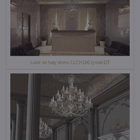
Lustr do haly domu LLCH18Crystal-DT