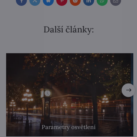
Facebook
Twitter
Bluesky
Pinterest
Reddit
LinkedIn
WhatsApp
E-
mail
Další články:
Parametry osvětlení