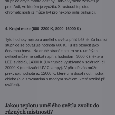
stupnice chytá modré odstíny. Barva výrazně zesvětluje
prostředí, ve kterém je využita. S rostoucí teplotou
chromatičnosti již může být pro někoho příliš oslňující.
4. Krajní meze (600–2200 K, 8000–16000 K)
Tyto hodnoty nejsou u umělého světla příliš běžné. Za hranici
stupnice se považuje hodnota 600 K. Tu lze označit jako
červenou barvu. Na druhé straně spektra se u umělých
svítidel můžeme setkat např. s hodnotami 9000 K (některá
LED svítidla), 14000 K (UV trubice využívané v soláriích) či
20000 K (sterilizační UV-C lampy). V přírodě vás může
překvapit hodnota až 12000 K, které umí dosáhnout modrá
obloha (a je srovnatelná s modrým světlem, které vzniká při
sváření).
Jakou teplotu umělého světla zvolit do
různých místností?