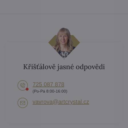
Křišťálově jasné odpovědi
725 087 878​
(Po-Pá 8:00-16:00)
vavrova​@artcrystal​.cz