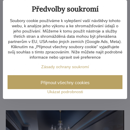
nepřerušovaný spánek, který nám zajistí dostatek energie pro
další den. Proto
lustr do ložnice
s teplejší barvou světla mezi
Předvolby soukromí
2700 až 3000 K představuje ideální centrální
osvětlení do
ložnice
, kterým si udržíte přirozený cirkadiánní rytmus.
Soubory cookie používáme k vylepšení vaší návštěvy tohoto
webu, k analýze jeho výkonu a ke shromažďování údajů o
jeho používání. Můžeme k tomu použít nástroje a služby
A kdo si před spaním rád čte, může si na noční stolek
třetích stran a shromážděná data mohou být přenášena
dát
lampičku
se studenějším světlem. Ale pozor! To by nemělo
partnerům v EU, USA nebo jiných zemích (Google Ads, Meta).
přesáhnout 4000 K. Vyšší hodnoty totiž nabádají mozek k
Kliknutím na „Přijmout všechny soubory cookie“ vyjadřujete
bdělosti a mohou vést k insomnii. Na noc je pak vhodné
svůj souhlas s tímto zpracováním. Níže můžete najít podrobné
vypnout všechna světla v místnosti (což znamená se zbavit i
informace nebo upravit své preference
nočních světel, nebo alespoň používat ta s velmi teplou
Zásady ochrany soukromí
barvou a nízkou intenzitou). Aby spánek nerušilo pouliční
osvětlení,
je třeba důsledně zatemnit i okna
.
Přijmout všechny cookies
Přesvědčte se, že
křišťálová svítidla mohou být ozdobou vaší
Ukázat podrobnosti
ložnice
.