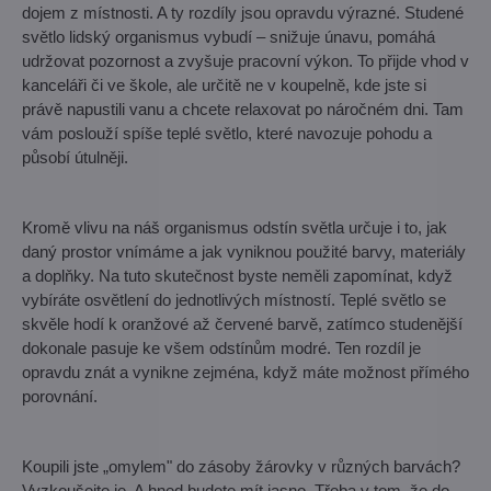
dojem z místnosti. A ty rozdíly jsou opravdu výrazné. Studené
světlo lidský organismus vybudí – snižuje únavu, pomáhá
udržovat pozornost a zvyšuje pracovní výkon. To přijde vhod v
kanceláři či ve škole, ale určitě ne v koupelně, kde jste si
právě napustili vanu a chcete relaxovat po náročném dni. Tam
vám poslouží spíše teplé světlo, které navozuje pohodu a
působí útulněji.
Kromě vlivu na náš organismus odstín světla určuje i to, jak
daný prostor vnímáme a jak vyniknou použité barvy, materiály
a doplňky. Na tuto skutečnost byste neměli zapomínat, když
vybíráte osvětlení do jednotlivých místností. Teplé světlo se
skvěle hodí k oranžové až červené barvě, zatímco studenější
dokonale pasuje ke všem odstínům modré. Ten rozdíl je
opravdu znát a vynikne zejména, když máte možnost přímého
porovnání.
Koupili jste „omylem" do zásoby žárovky v různých barvách?
Vyzkoušejte je. A hned budete mít jasno. Třeba v tom, že do