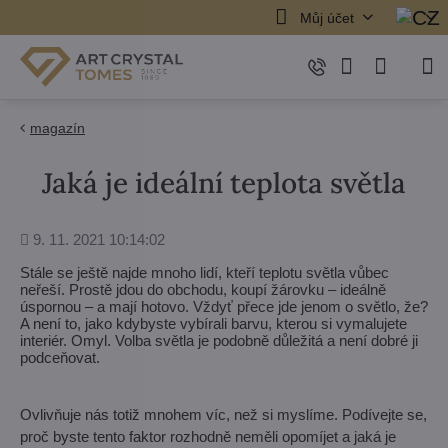
Můj účet
magazín
Jaká je ideální teplota světla
Přidáno
9. 11. 2021 10:14:02
Stále se ještě najde mnoho lidí, kteří teplotu světla vůbec
neřeší. Prostě jdou do obchodu, koupí žárovku – ideálně
úspornou – a mají hotovo. Vždyť přece jde jenom o světlo, že?
A není to, jako kdybyste vybírali barvu, kterou si vymalujete
interiér. Omyl. Volba světla je podobně důležitá a není dobré ji
podceňovat.
Ovlivňuje nás totiž mnohem víc, než si myslíme. Podívejte se,
proč byste tento faktor rozhodně neměli opomíjet a jaká je