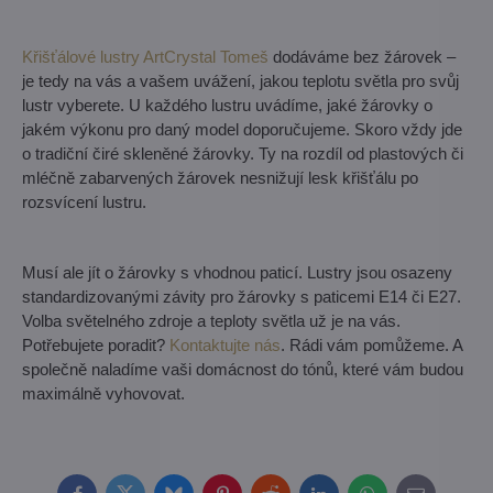
Křišťálové lustry ArtCrystal Tomeš
dodáváme bez žárovek –
je tedy na vás a vašem uvážení, jakou teplotu světla pro svůj
lustr vyberete. U každého lustru uvádíme, jaké žárovky o
jakém výkonu pro daný model doporučujeme. Skoro vždy jde
o tradiční čiré skleněné žárovky. Ty na rozdíl od plastových či
mléčně zabarvených žárovek nesnižují lesk křišťálu po
rozsvícení lustru.
Musí ale jít o žárovky s vhodnou paticí. Lustry jsou osazeny
standardizovanými závity pro žárovky s paticemi E14 či E27.
Volba světelného zdroje a teploty světla už je na vás.
Potřebujete poradit?
Kontaktujte nás
. Rádi vám pomůžeme. A
společně naladíme vaši domácnost do tónů, které vám budou
maximálně vyhovovat.