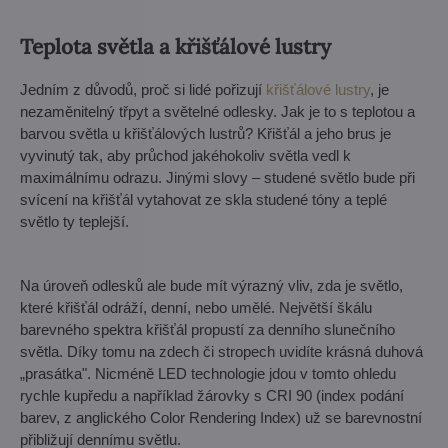
Teplota světla a křišťálové lustry
Jedním z důvodů, proč si lidé pořizují
křišťálové lustry
, je
nezaměnitelný třpyt a světelné odlesky. Jak je to s teplotou a
barvou světla u křišťálových lustrů? Křišťál a jeho brus je
vyvinutý tak, aby průchod jakéhokoliv světla vedl k
maximálnímu odrazu. Jinými slovy – studené světlo bude při
svícení na křišťál vytahovat ze skla studené tóny a teplé
světlo ty teplejší.
Na úroveň odlesků ale bude mít výrazný vliv, zda je světlo,
které křišťál odráží, denní, nebo umělé. Největší škálu
barevného spektra křišťál propustí za denního slunečního
světla. Díky tomu na zdech či stropech uvidíte krásná duhová
„prasátka". Nicméně LED technologie jdou v tomto ohledu
rychle kupředu a například žárovky s CRI 90 (index podání
barev, z anglického Color Rendering Index) už se barevnostní
přibližují dennímu světlu.