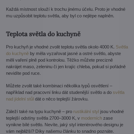
Každá místnost slouží k trochu jinému účelu. Proto je vhodné
mu uzpůsobit teplotu světla, aby byl co nejlépe naplněn.
Teplota světla do kuchyně
Pro kuchyň je vhodné zvolit teplotu světla okolo 4000 K.
Světla
do kuchyně
by měla vyzařovat jasné a ostré světlo, abyste
měli vaření plně pod kontrolou. Těžko můžete precizně
nakrájet maso, zeleninu či jen krajíc chleba, pokud si pořádně
nevidíte pod ruce.
Můžete zvolit také kombinaci několika typů osvětlení –
například nad pracovní linku dát studenější světlo a do
světla
nad jídelní stůl
dát o něco teplejší žárovku.
Záleží také na typu kuchyně – pro
rustikální styl
jsou vhodné
teplejší odstíny světla 2700–3000 K, v
moderních
zase
vynikne bílé světlo. Nevíte, jaký styl interiérového designu je
vám nejbližší? Díky našemu článku to snadno poznáte.