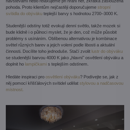
návštěvami nebo relaxujeme při hraní her, zkrátka zasloužená
pohoda. Proto klientům nejčastěji doporučujeme
stropní
svítidla do obýváku
teplejší barvy s hodnotou 2700–3000 K.
Studenější odstíny totiž evokují denní světlo, takže mozek si
bude klidně i o půlnoci myslet, že je den, což může působit
problémy s usínáním. Oblíbenou alternativou je kombinace
světel různých barev a jejich volení podle libosti a aktuální
činnosti. Docílíte toho jednoduše. Stačí zvolit
lustr do obýváku
se studenější barvou 4000 K jako „hlavní" osvětlení obýváku a
doplnit ho
lampičkami
s teplejším odstínem.
Hledáte inspiraci pro
osvětlení obýváku
? Podívejte se, jak z
něj pomocí křišťálových svítidel udělat
stylovou a nadčasovou
místnost.