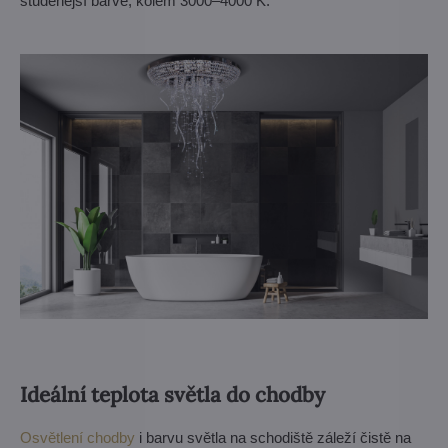
studenější barvě, kolem 3000–4000 K.
Ideální teplota světla do chodby
Osvětlení chodby
i barvu světla na schodiště záleží čistě na